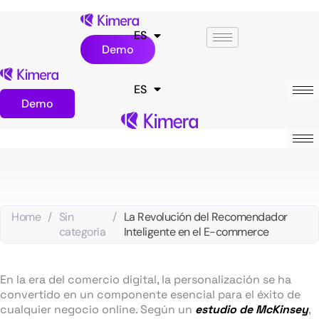
Ir
al
ES
EN
contenido
Demo
ES
EN
Demo
Home
/
Sin
/
La Revolución del Recomendador
categoría
Inteligente en el E-commerce
En la era del comercio digital, la personalización se ha
convertido en un componente esencial para el éxito de
cualquier negocio online. Según un
estudio de McKinsey
,