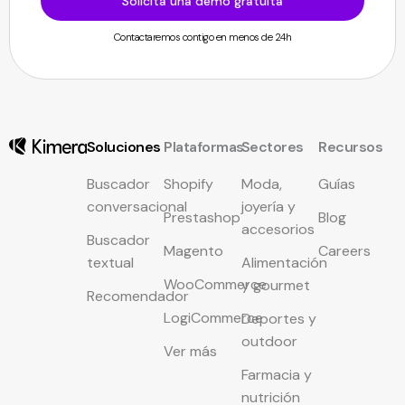
Solicita una demo gratuita
Contactaremos contigo en menos de 24h
Soluciones
Plataformas
Sectores
Recursos
Buscador
Shopify
Moda,
Guías
conversacional
joyería y
Prestashop
Blog
accesorios
Buscador
Magento
Careers
textual
Alimentación
WooCommerce
y gourmet
Recomendador
LogiCommerce
Deportes y
outdoor
Ver más
Farmacia y
nutrición