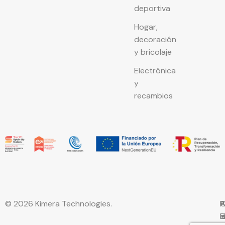
deportiva
Hogar,
decoración
y bricolaje
Electrónica
y
recambios
© 2026 Kimera Technologies.
C
A
P
P
F
l
d
d