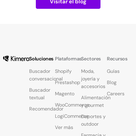
Visitar el blog
Soluciones
Plataformas
Sectores
Recursos
Buscador
Shopify
Moda,
Guías
conversacional
joyería y
Prestashop
Blog
accesorios
Buscador
Magento
Careers
textual
Alimentación
WooCommerce
y gourmet
Recomendador
LogiCommerce
Deportes y
outdoor
Ver más
Farmacia y