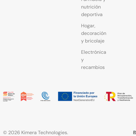
nutrición
deportiva
Hogar,
decoración
y bricolaje
Electrónica
y
recambios
© 2026 Kimera Technologies.
C
A
P
P