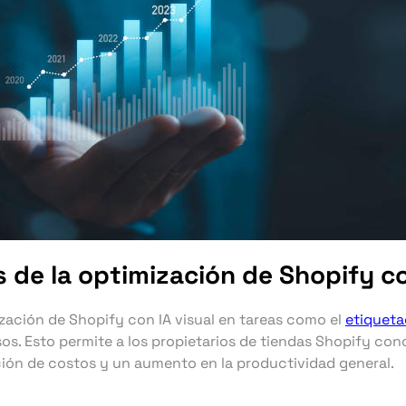
s de la optimización de Shopify co
zación de Shopify con IA visual en tareas como el
etiquet
sos. Esto permite a los propietarios de tiendas Shopify co
ión de costos y un aumento en la productividad general.