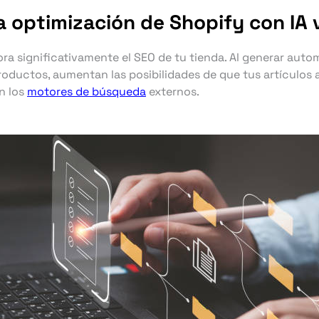
 optimización de Shopify con IA v
ora significativamente el SEO de tu tienda. Al generar aut
 productos, aumentan las posibilidades de que tus artículo
n los
motores de búsqueda
externos.