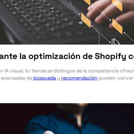
nte la optimización de Shopify co
n IA visual, tu tienda se distingue de la competencia ofr
s avanzadas de
búsqueda
y
recomendación
pueden converti