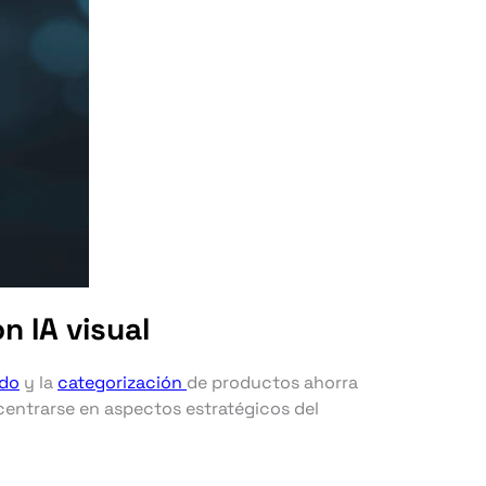
n IA visual
ado
y la
categorización
de productos ahorra
ncentrarse en aspectos estratégicos del