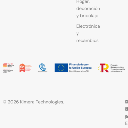
Hogar,
decoración
y bricolaje
Electrónica
y
recambios
© 2026 Kimera Technologies.
C
A
P
P
F
l
d
d
w
p
c
E