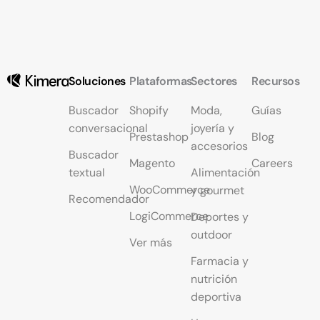
Soluciones
Plataformas
Sectores
Recursos
Buscador
Shopify
Moda,
Guías
conversacional
joyería y
Prestashop
Blog
accesorios
Buscador
Magento
Careers
textual
Alimentación
WooCommerce
y gourmet
Recomendador
LogiCommerce
Deportes y
outdoor
Ver más
Farmacia y
nutrición
deportiva