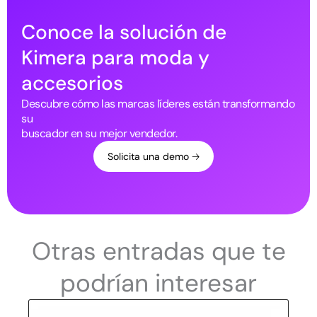
Conoce la solución de
Kimera para moda y
accesorios
Descubre cómo las marcas líderes están transformando
su
buscador en su mejor vendedor.
Solicita una demo 🡢
Otras entradas que te
podrían interesar