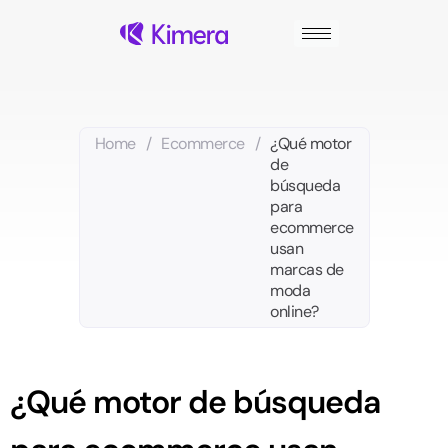
Ir
al
contenido
Home
/
Ecommerce
/
¿Qué motor
de
búsqueda
para
ecommerce
usan
marcas de
moda
online?
¿Qué motor de búsqueda