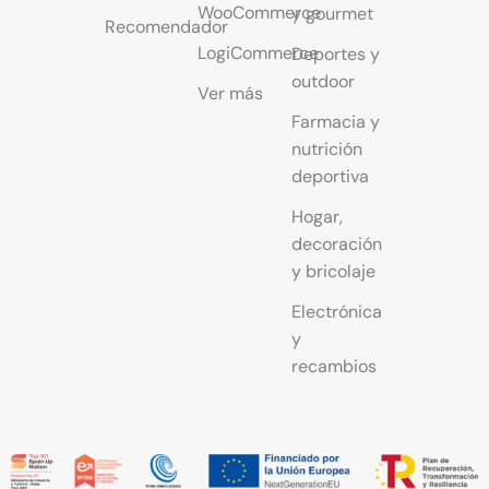
WooCommerce
y gourmet
Recomendador
LogiCommerce
Deportes y
outdoor
Ver más
Farmacia y
nutrición
deportiva
Hogar,
decoración
y bricolaje
Electrónica
y
recambios