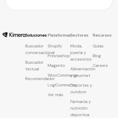
Soluciones
Plataformas
Sectores
Recursos
Buscador
Shopify
Moda,
Guías
conversacional
joyería y
Prestashop
Blog
accesorios
Buscador
Magento
Careers
textual
Alimentación
WooCommerce
y gourmet
Recomendador
LogiCommerce
Deportes y
outdoor
Ver más
Farmacia y
nutrición
deportiva