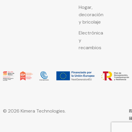
Hogar,
decoración
y bricolaje
Electrónica
y
recambios
© 2026 Kimera Technologies.
C
A
P
P
F
l
d
d
w
p
c