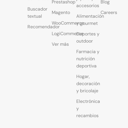
Prestashop
Blog
accesorios
Buscador
Magento
Careers
textual
Alimentación
WooCommerce
y gourmet
Recomendador
LogiCommerce
Deportes y
outdoor
Ver más
Farmacia y
nutrición
deportiva
Hogar,
decoración
y bricolaje
Electrónica
y
recambios