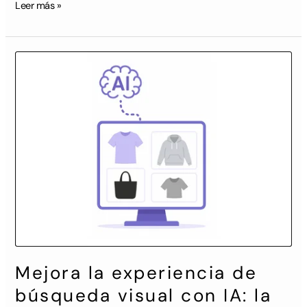
Leer más »
Mejora
la
experiencia
de
búsqueda
visual
con
IA:
la
solución
para
optimizar
su
contenido
visual
Mejora la experiencia de
búsqueda visual con IA: la